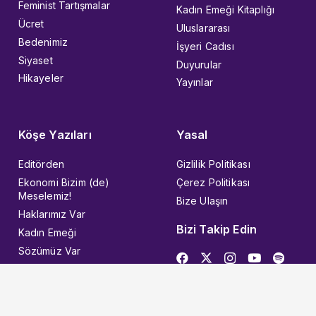
Feminist Tartışmalar
Kadın Emeği Kitaplığı
Ücret
Uluslararası
Bedenimiz
İşyeri Cadısı
Siyaset
Duyurular
Hikayeler
Yayınlar
Köşe Yazıları
Yasal
Editörden
Gizlilik Politikası
Ekonomi Bizim (de)
Çerez Politikası
Meselemiz!
Bize Ulaşın
Haklarımız Var
Bizi Takip Edin
Kadın Emeği
Sözümüz Var
© 2026 Kadın İşçi
Designed with ❤︎ in KEEART