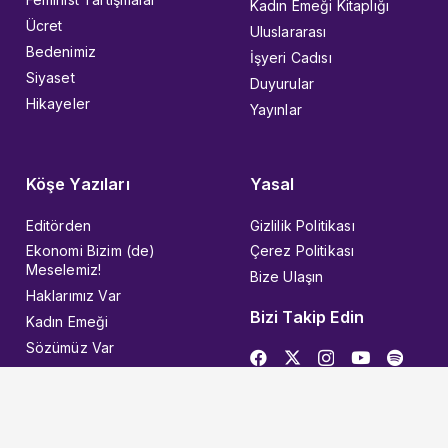
Kadın Emeği Kitaplığı
Ücret
Uluslararası
Bedenimiz
İşyeri Cadısı
Siyaset
Duyurular
Hikayeler
Yayınlar
Köşe Yazıları
Yasal
Editörden
Gizlilik Politikası
Ekonomi Bizim (de)
Çerez Politikası
Meselemiz!
Bize Ulaşın
Haklarımız Var
Bizi Takip Edin
Kadın Emeği
Sözümüz Var
© 2026 Kadın İşçi
Designed with ❤︎ in KEEART