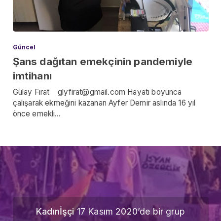
Güncel
Şans dağıtan emekçinin pandemiyle
imtihanı
Gülay Fırat glyfirat@gmail.com Hayatı boyunca
çalışarak ekmeğini kazanan Ayfer Demir aslında 16 yıl
önce emekli…
Kadınİşçi
17 Kasım 2020’de bir grup