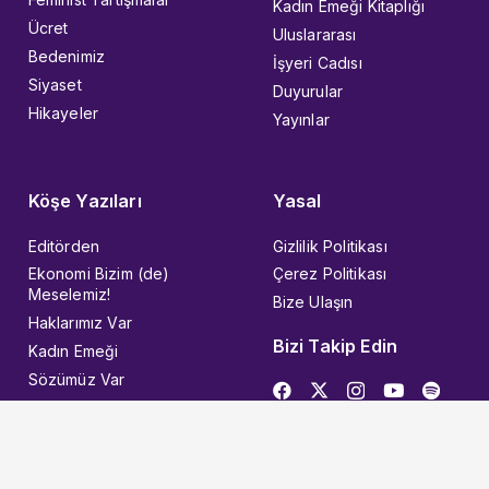
Kadın Emeği Kitaplığı
Ücret
Uluslararası
Bedenimiz
İşyeri Cadısı
Siyaset
Duyurular
Hikayeler
Yayınlar
Köşe Yazıları
Yasal
Editörden
Gizlilik Politikası
Ekonomi Bizim (de)
Çerez Politikası
Meselemiz!
Bize Ulaşın
Haklarımız Var
Bizi Takip Edin
Kadın Emeği
Sözümüz Var
© 2026 Kadın İşçi
Designed with ❤︎ in KEEART