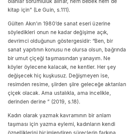
olanlar sorumluluk alırlar, hem bebek hem de
kitap için” (Le Guin, s.111).
Gülten Akın’ın 1980’de sanat eseri üzerine
söyledikleri onun ne kadar değişime açık,
devrimci olduğunun göstergesidir: “Ben, bir
sanat yapıtının konusu ne olursa olsun, bağrında
bir umut çiçeği taşımasından yanayım. Ne
köyler öylecene kalacak, ne kentler. Her şey
değişecek hiç kuşkusuz. Değişmeyen ise,
resimden resime, şiirden şiire geleceğe aktarılan
çiçek olacak. Ama ustalıkla, ama incelikle,
derinden derine ” (2019, s.18).
Kadın olarak yazmak kavramının bir anlam
taşıması için yazma eylemi, kadınların kendi
öznelliklerini biçimlendiren süreçlerin farkına