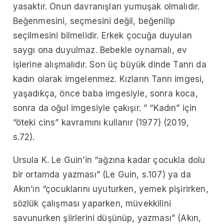
yasaktır. Onun davranışları yumuşak olmalıdır.
Beğenmesini, seçmesini değil, beğenilip
seçilmesini bilmelidir. Erkek çocuğa duyulan
saygı ona duyulmaz. Bebekle oynamalı, ev
işlerine alışmalıdır. Son üç büyük dinde Tanrı da
kadın olarak imgelenmez. Kızların Tanrı imgesi,
yaşadıkça, önce baba imgesiyle, sonra koca,
sonra da oğul imgesiyle çakışır. ” “Kadın” için
“öteki cins” kavramını kullanır (1977) (2019,
s.72).
Ursula K. Le Guin’in “ağzına kadar çocukla dolu
bir ortamda yazması” (Le Guin, s.107) ya da
Akın’ın “çocuklarını uyuturken, yemek pişirirken,
sözlük çalışması yaparken, müvekkilini
savunurken şiirlerini düşünüp, yazması” (Akın,