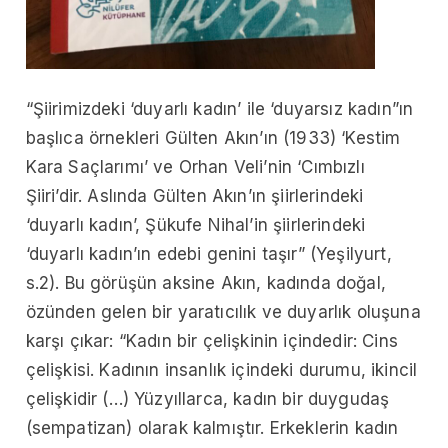
“Şiirimizdeki ‘duyarlı kadın’ ile ‘duyarsız kadın”ın
başlıca örnekleri Gülten Akın’ın (1933) ‘Kestim
Kara Saçlarımı’ ve Orhan Veli’nin ‘Cımbızlı
Şiiri’dir. Aslında Gülten Akın’ın şiirlerindeki
‘duyarlı kadın’, Şükufe Nihal’in şiirlerindeki
‘duyarlı kadın’ın edebi genini taşır” (Yeşilyurt,
s.2). Bu görüşün aksine Akın, kadında doğal,
özünden gelen bir yaratıcılık ve duyarlık oluşuna
karşı çıkar: “Kadın bir çelişkinin içindedir: Cins
çelişkisi. Kadının insanlık içindeki durumu, ikincil
çelişkidir (…) Yüzyıllarca, kadın bir duygudaş
(sempatizan) olarak kalmıştır. Erkeklerin kadın