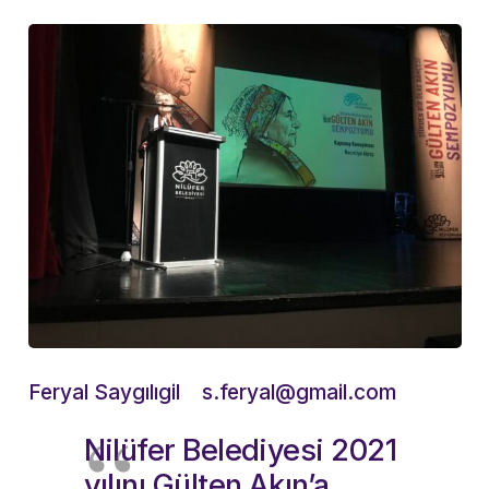
Feryal Saygılıgil
s.feryal@gmail.com
Nilüfer Belediyesi 2021
yılını Gülten Akın’a