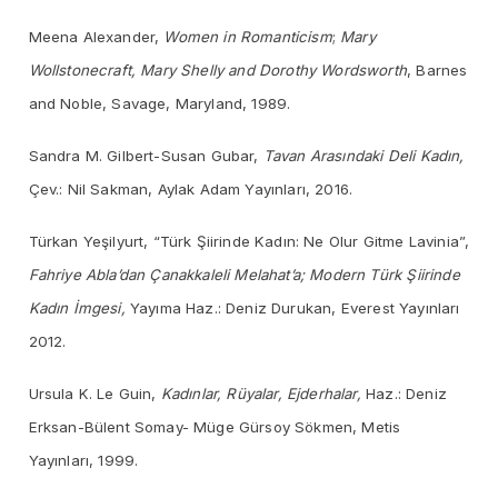
Meena Alexander,
Women in Romanticism
;
Mary
Wollstonecraft, Mary Shelly and Dorothy Wordsworth
, Barnes
and Noble, Savage, Maryland, 1989.
Sandra M. Gilbert-Susan Gubar,
Tavan Arasındaki Deli Kadın,
Çev.: Nil Sakman, Aylak Adam Yayınları, 2016.
Türkan Yeşilyurt, “Türk Şiirinde Kadın: Ne Olur Gitme Lavinia”,
Fahriye Abla’dan Çanakkaleli Melahat’a; Modern Türk Şiirinde
Kadın İmgesi,
Yayıma Haz.: Deniz Durukan, Everest Yayınları
2012.
Ursula K. Le Guin,
Kadınlar, Rüyalar, Ejderhalar,
Haz.: Deniz
Erksan-Bülent Somay- Müge Gürsoy Sökmen, Metis
Yayınları, 1999.