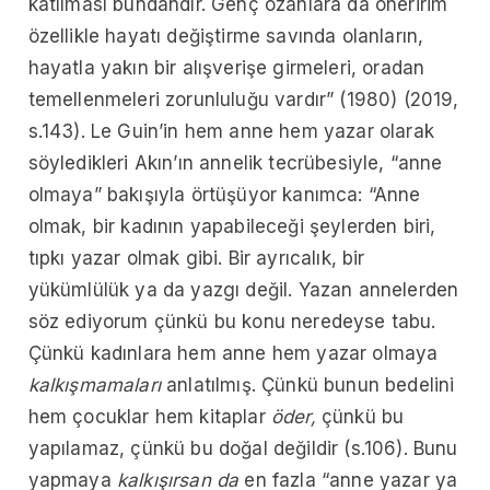
katılması bundandır. Genç ozanlara da öneririm
özellikle hayatı değiştirme savında olanların,
hayatla yakın bir alışverişe girmeleri, oradan
temellenmeleri zorunluluğu vardır” (1980) (2019,
s.143). Le Guin’in hem anne hem yazar olarak
söyledikleri Akın’ın annelik tecrübesiyle, “anne
olmaya” bakışıyla örtüşüyor kanımca: “Anne
olmak, bir kadının yapabileceği şeylerden biri,
tıpkı yazar olmak gibi. Bir ayrıcalık, bir
yükümlülük ya da yazgı değil. Yazan annelerden
söz ediyorum çünkü bu konu neredeyse tabu.
Çünkü kadınlara hem anne hem yazar olmaya
kalkışmamaları
anlatılmış. Çünkü bunun bedelini
hem çocuklar hem kitaplar
öder,
çünkü bu
yapılamaz, çünkü bu doğal değildir (s.106). Bunu
yapmaya
kalkışırsan da
en fazla “anne yazar ya