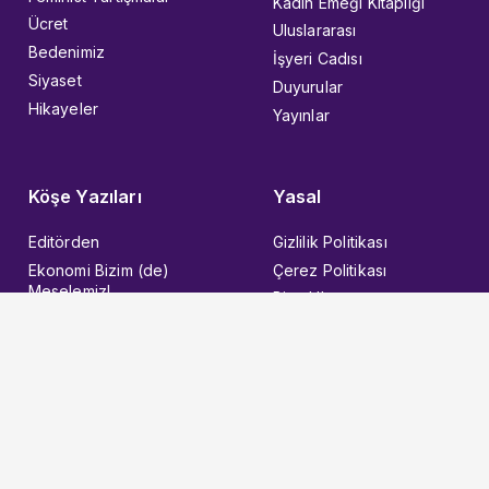
Kadın Emeği Kitaplığı
Ücret
Uluslararası
Bedenimiz
İşyeri Cadısı
Siyaset
Duyurular
Hikayeler
Yayınlar
Köşe Yazıları
Yasal
Editörden
Gizlilik Politikası
Ekonomi Bizim (de)
Çerez Politikası
Meselemiz!
Bize Ulaşın
Haklarımız Var
Bizi Takip Edin
Kadın Emeği
Sözümüz Var
© 2026 Kadın İşçi
Designed with ❤︎ in KEEART