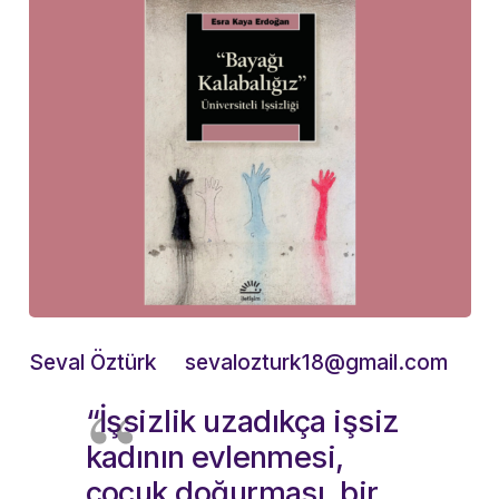
Seval Öztürk sevalozturk18@gmail.com
“İşsizlik uzadıkça işsiz
kadının evlenmesi,
çocuk doğurması, bir