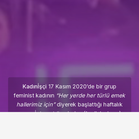
Kadınİşçi
17 Kasım 2020’de bir grup
feminist kadının
“Her yerde her türlü emek
hallerimiz için”
diyerek başlattığı haftalık
yayın. İnternet üzerinden (kadinisci.org)
yayın yapan ve her hafta güncellenen
dergimize, ülkenin ve dünyanın dört bir