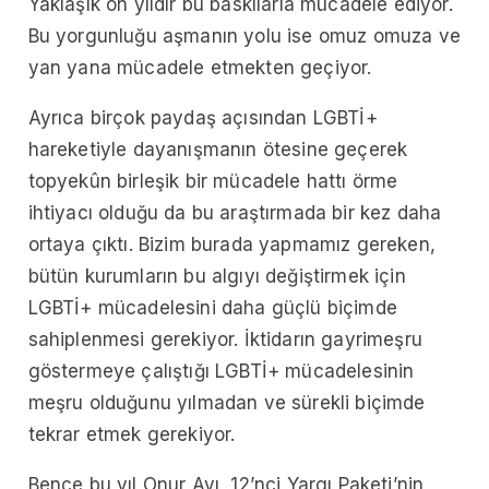
Yaklaşık on yıldır bu baskılarla mücadele ediyor.
Bu yorgunluğu aşmanın yolu ise omuz omuza ve
yan yana mücadele etmekten geçiyor.
Ayrıca birçok paydaş açısından LGBTİ+
hareketiyle dayanışmanın ötesine geçerek
topyekûn birleşik bir mücadele hattı örme
ihtiyacı olduğu da bu araştırmada bir kez daha
ortaya çıktı. Bizim burada yapmamız gereken,
bütün kurumların bu algıyı değiştirmek için
LGBTİ+ mücadelesini daha güçlü biçimde
sahiplenmesi gerekiyor. İktidarın gayrimeşru
göstermeye çalıştığı LGBTİ+ mücadelesinin
meşru olduğunu yılmadan ve sürekli biçimde
tekrar etmek gerekiyor.
Bence bu yıl Onur Ayı, 12’nci Yargı Paketi’nin