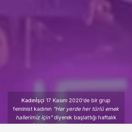
Kadınİşçi
17 Kasım 2020’de bir grup
feminist kadının
“Her yerde her türlü emek
hallerimiz için”
diyerek başlattığı haftalık
yayın. İnternet üzerinden (kadinisci.org)